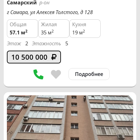
Самарский
р-он
г Самара, ул Алексея Толстого, д 128
Общая
Жилая
Кухня
2
2
2
57.1
м
35 м
19 м
Этаж
2
Этажность
5
10 500 000
Подробнее