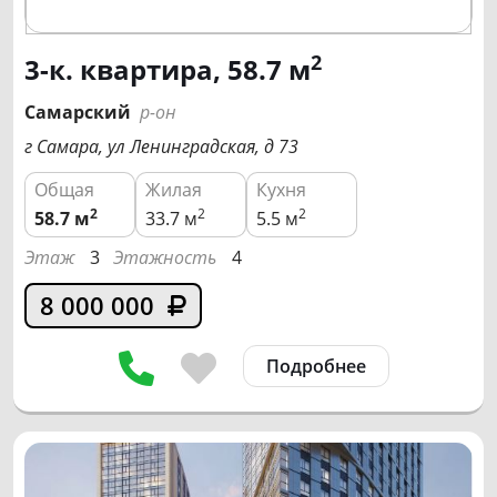
2
3-к. квартира, 58.7 м
Самарский
р-он
г Самара, ул Ленинградская, д 73
Общая
Жилая
Кухня
2
2
2
58.7
м
33.7 м
5.5 м
Этаж
3
Этажность
4
8 000 000
Подробнее