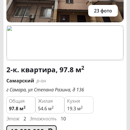
23 фото
2
2-к. квартира, 97.8 м
Самарский
р-он
г Самара, ул Степана Разина, д 136
Общая
Жилая
Кухня
2
2
2
97.8
м
54.6 м
19.3 м
Этаж
2
Этажность
10