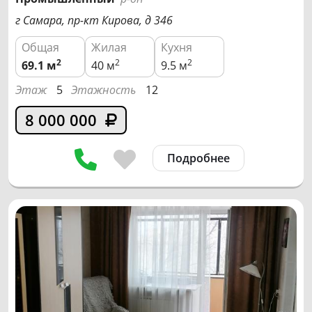
г Самара, пр-кт Кирова, д 346
Общая
Жилая
Кухня
2
2
2
69.1
м
40 м
9.5 м
Этаж
5
Этажность
12
8 000 000
Подробнее