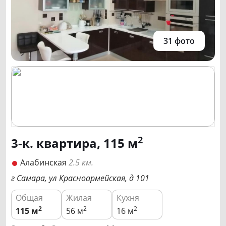
31 фото
2
3-к. квартира, 115 м
Алабинская
2.5 км.
г Самара, ул Красноармейская, д 101
Общая
Жилая
Кухня
2
2
2
115
м
56 м
16 м