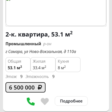
2
2-к. квартира, 53.1 м
Промышленный
р-он
г Самара, ул Ново-Вокзальная, д 110а
Общая
Жилая
Кухня
2
2
2
53.1
м
33.4 м
8 м
Этаж
9
Этажность
9
6 500 000
Подробнее